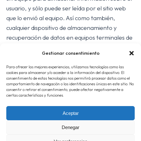
usuario, y sólo puede ser leída por el sitio web
que lo envió al equipo. Así como también,
cualquier dispositivo de almacenamiento y
recuperación de datos en equipos terminales de
los destinatarios. El portal web
Gestionar consentimiento
www.olivasuites.com utiliza cookies para
acceder a información relativa a los usuarios del
Para ofrecer las mejores experiencias, utilizamos tecnologías como las
cookies para almacenar y/o acceder a la información del dispositivo. El
sitio web, cuyo detalle e información sobre la
consentimiento de estas tecnologías nos permitirá procesar datos como el
comportamiento de navegación o las identificaciones únicas en este sitio. No
utilización de las cookies, de forma clara y
consentir o retirar el consentimiento, puede afectar negativamente a
completa, se encuentran desarrolladas en
ciertas características y funciones.
nuestra “Política de Cookies”, en cumplimiento
Aceptar
de lo previsto en el artículo 22.2 de la LSSICE,
modificada por el Real Decreto-Ley 13/2012, de
Denegar
30 de marzo, que traspone al ordenamiento